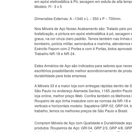
em epóxi eletrostática à Pó, secagem em estufa de alta tempe
Modelo: FI - 3 x 5
Dimensões Externas: A –1340 x L – 350 x P – 700mm.
Nos Móveis de Aço Nosso Acabamento são: Tratado pelo pro
fosfatização, e pintura em epóxi eletrostática à pó, secagem
graus, na cor cinza claro padrão. Temos também nas linhas 
bombeiro, polícia militar, aeronáutica e marinha, atendemos
Exército Fepom com 2 Portas e com 4 Portas, todos aprovado
Trabalho NR-18 e NR-24.
Estes Armários de Aço são indicados para setores que nece
escritórios possibilitando melhor acondicionamento de produ
durabilidade para toda empresa.
A Móveis 33 é a maior loja com entregas rápidas dentro de 
São Paulo no endereço Alameda Santos, 1165 Jardim Paulis
loja online, melhor preço Web. Confira também os Melhores
Roupeiro de aço linha insalubre com as normas da NR-18 e 
verticais e horizontais modelo: Sapateira GRP-02, GRP-04, t
trabalho, temos os melhores preços de São Paulo e Brasil.
Comprem Móveis de Aço com Qualidade e Durabilidade aqui
produtos: Roupeiros de Aço: GRI 04, GRP 2/3, GRP 4/8, GRP