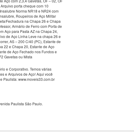
de Aço com 2,3,4 Gavetas, OF – 02, OF
5, Arquivo porta cheque com 10
ço Insalubre Norma NR18 e NR24 com
nsalubre, Roupeiros de Aço Militar
neta/Fechadura na Chapa 26 e Chapa
fessor, Armário de Ferro com Porta de
em Aço para Pasta AZ na Chapa 24,
quivo de Aço Linha Leve na chapa 26 e
orrer, AS – 200 C/40 (PC), Estante de
a 22 e Chapa 20, Estante de Aço
tante de Aço Fechado nos Fundos e
 72 Gavetas ou Mista
rio e Corporativo. Temos várias
es e Arquivos de Aço! Aqui você
ade Paulista: www.moveis33.com.br
Avenida Paulista São Paulo.