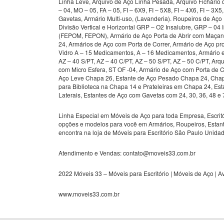
Linha Leve, Arquivo de Aço Linha Pesada, Arquivo Fichário 
– 04, MO – 05, FA – 05, FI – 6X9, FI – 5X8, FI – 4X6, FI – 3X
Gavetas, Armário Multi-uso, (Lavanderia). Roupeiros de A
Divisão Vertical e Horizontal GRP – O2 Insalubre, GRP – 04 I
(FEPOM, FEPON), Armário de Aço Porta de Abrir com Maça
24, Armários de Aço com Porta de Correr, Armário de Aço pro
Vidro A – 15 Medicamentos, A – 16 Medicamentos, Armário 
AZ – 40 S/PT, AZ – 40 C/PT, AZ – 50 S/PT, AZ – 50 C/PT, Ar
com Micro Esfera, ST OF -04, Armário de Aço com Porta de C
Aço Leve Chapa 26, Estante de Aço Pesado Chapa 24, Chap
para Biblioteca na Chapa 14 e Prateleiras em Chapa 24, Es
Laterais, Estantes de Aço com Gavetas com 24, 30, 36, 48 e
Linha Especial em Móveis de Aço para toda Empresa, Escritó
opções e modelos para você em Armários, Roupeiros, Estant
encontra na loja de Móveis para Escritório São Paulo Unid
Atendimento e Vendas: contato@moveis33.com.br
2022 Móveis 33 – Móveis para Escritório | Móveis de Aço | 
www.moveis33.com.br