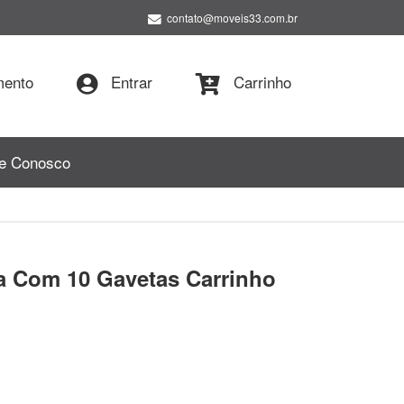
contato@moveis33.com.br
ento
Entrar
Carrinho
le Conosco
a Com 10 Gavetas Carrinho