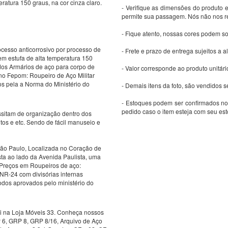
ratura 150 graus, na cor cinza claro.
- Verifique as dimensões do produto e
permite sua passagem. Nós não nos re
- Fique atento, nossas cores podem s
cesso anticorrosivo por processo de
- Frete e prazo de entrega sujeitos a a
 em estufa de alta temperatura 150
dos Armários de aço para corpo de
- Valor corresponde ao produto unitári
 no Fepom: Roupeiro de Aço Militar
s pela a Norma do Ministério do
- Demais itens da foto, são vendidos
- Estoques podem ser confirmados no
pedido caso o item esteja com seu es
ssitam de organização dentro dos
tos e etc. Sendo de fácil manuseio e
São Paulo, Localizada no Coração de
ta ao lado da Avenida Paulista, uma
 Preços em Roupeiros de aço:
NR-24 com divisórias internas
odos aprovados pelo ministério do
 na Loja Móveis 33. Conheça nossos
 6, GRP 8, GRP 8/16, Arquivo de Aço