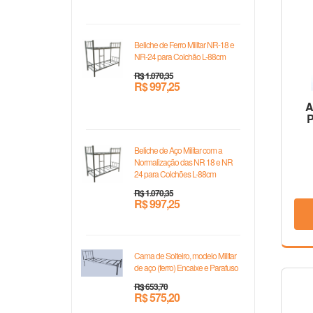
Beliche de Ferro Militar NR-18 e
NR-24 para Colchão L-88cm
R$ 1.070,35
R$ 997,25
A
P
Beliche de Aço Militar com a
Normalização das NR 18 e NR
24 para Colchões L-88cm
R$ 1.070,35
R$ 997,25
Cama de Solteiro, modelo Militar
de aço (ferro) Encaixe e Parafuso
R$ 653,70
R$ 575,20