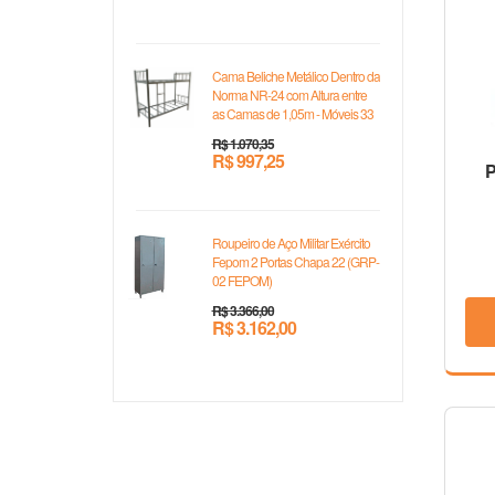
Cama Beliche Metálico Dentro da
Norma NR-24 com Altura entre
as Camas de 1,05m - Móveis 33
R$ 1.070,35
R$ 997,25
P
Roupeiro de Aço Militar Exército
Fepom 2 Portas Chapa 22 (GRP-
02 FEPOM)
R$ 3.366,00
R$ 3.162,00