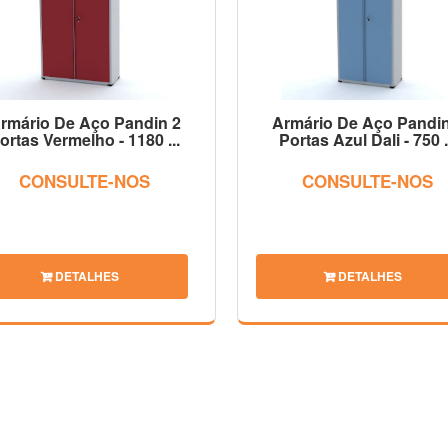
rmário De Aço Pandin 2
Armário De Aço Pandin
ortas Vermelho - 1180 ...
Portas Azul Dali - 750 .
CONSULTE-NOS
CONSULTE-NOS
DETALHES
DETALHES