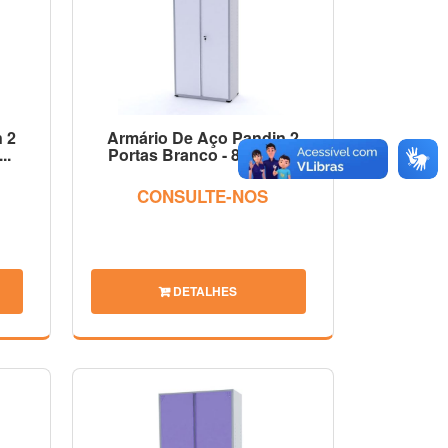
 2
Armário De Aço Pandin 2
..
Portas Branco - 800 X 4...
CONSULTE-NOS
DETALHES