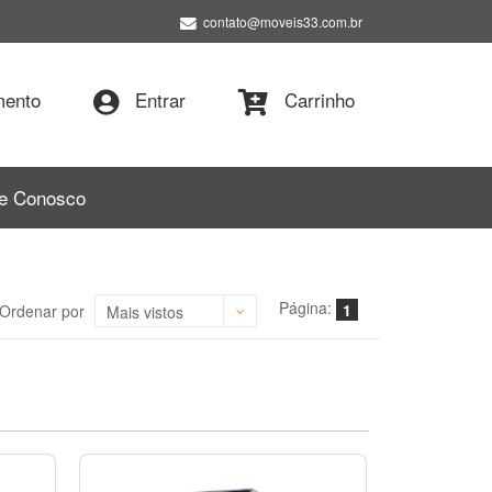
contato@moveis33.com.br
ento
Entrar
Carrinho
le Conosco
Página:
1
Ordenar por
Mais vistos