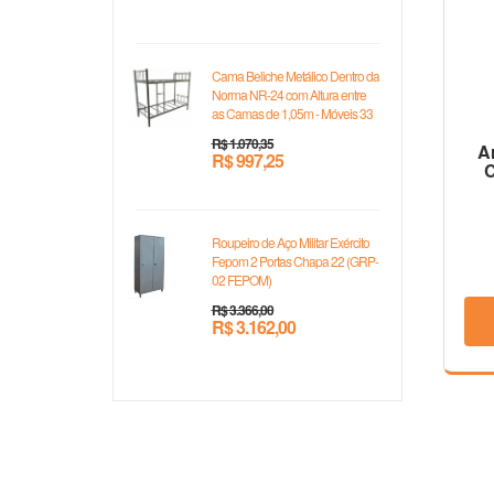
Cama Beliche Metálico Dentro da
Norma NR-24 com Altura entre
as Camas de 1,05m - Móveis 33
R$ 1.070,35
A
R$ 997,25
C
Roupeiro de Aço Militar Exército
Fepom 2 Portas Chapa 22 (GRP-
02 FEPOM)
R$ 3.366,00
R$ 3.162,00