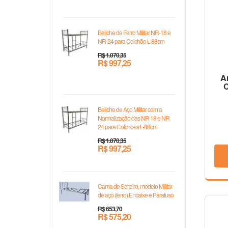
Beliche de Ferro Militar NR-18 e
NR-24 para Colchão L-88cm
R$ 1.070,35
R$ 997,25
A
C
Beliche de Aço Militar com a
Normalização das NR 18 e NR
24 para Colchões L-88cm
R$ 1.070,35
R$ 997,25
Cama de Solteiro, modelo Militar
de aço (ferro) Encaixe e Parafuso
R$ 653,70
R$ 575,20