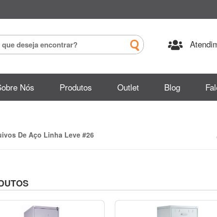
Atendim
Sobre Nós
Produtos
Outlet
Blog
Fa
uivos De Aço Linha Leve #26
DUTOS