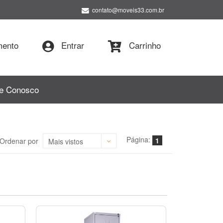
contato@moveis33.com.br
ento
Entrar
Carrinho
le Conosco
Página:
1
Ordenar por
Mais vistos