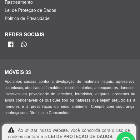
Rastreamento
Lei de Proteção de Dados
Política de Privacidade
REDES SOCIAIS
MÓVEIS 33
Apoiamos causas contra a divulgação de materiais ilegais, agressivos,
caluniosos, abusivos, difamatórios, discriminatórios, ameaçadores, danosos,
invasivos da privacidade de terceiros, terroristas, vulgares, obscenos ou
ainda condenáveis de qualquer tipo ou natureza que sejam prejudiciais a
menores e à preservação do meio ambiente. Compre com segurança:
conheça seus Direitos de Consumidor.
, com sede em Alameda Santos, 1165 – Jardim Paulista, São
Móveis 33
Ao utilizar nosso website, você concorda com o uso de
Paulo – SP, 01419-000, inscrita no CNPJ/MF sob o nº 45.406.712/0001-43
cookies conforme a
LEI DE PROTEÇÃO DE DADOS.