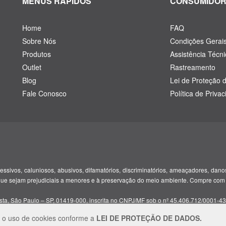
MENUS RÁPIDOS
CONSUMIDO
Home
FAQ
Sobre Nós
Condições Gerai
Produtos
Assistência Técni
Outlet
Rastreamento
Blog
Lei de Proteção 
Fale Conosco
Política de Priva
ssivos, caluniosos, abusivos, difamatórios, discriminatórios, ameaçadores, danosos
que sejam prejudiciais a menores e à preservação do meio ambiente. Compre com
ta, São Paulo – SP, 01419-000, inscrita no CNPJ/MF sob o nº 45.406.712/0001-43
m o uso de cookies conforme a
LEI DE PROTEÇÃO DE DADOS.