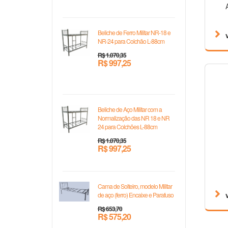
Beliche de Ferro Militar NR-18 e
NR-24 para Colchão L-88cm
R$ 1.070,35
R$ 997,25
Beliche de Aço Militar com a
Normalização das NR 18 e NR
24 para Colchões L-88cm
R$ 1.070,35
R$ 997,25
Cama de Solteiro, modelo Militar
de aço (ferro) Encaixe e Parafuso
R$ 653,70
R$ 575,20