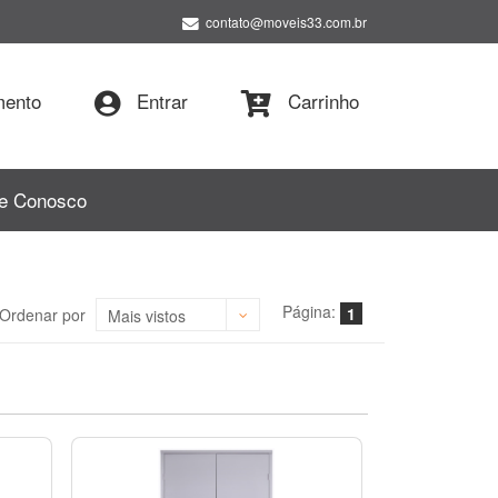
contato@moveis33.com.br
ento
Entrar
Carrinho
le Conosco
Página:
1
Ordenar por
Mais vistos