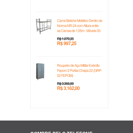
Cama Beliche Metálico Dentro da
Norma NR-24 com Altura entre
as Camas de 1,05m - Móveis 33
R$ 1.070,35
R$ 997,25
Roupeiro de Aço Militar Exército
Fepom 2 Portas Chapa 22 (GRP-
02 FEPOM)
R$ 3.366,00
R$ 3.162,00