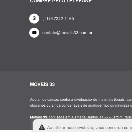
COMPRE PELO TELEFONE
(11) 97242-1165
contato@moveis33.com.br
MÓVEIS 33
Apoiamos causas contra a divulgação de materiais ilegais, agre
obscenos ou ainda condenáveis de qualquer tipo ou natureza 
, com sede em Alameda Santos, 1165 – Jardim Paulis
Móveis 33
Ao utilizar nosso website, você concorda co