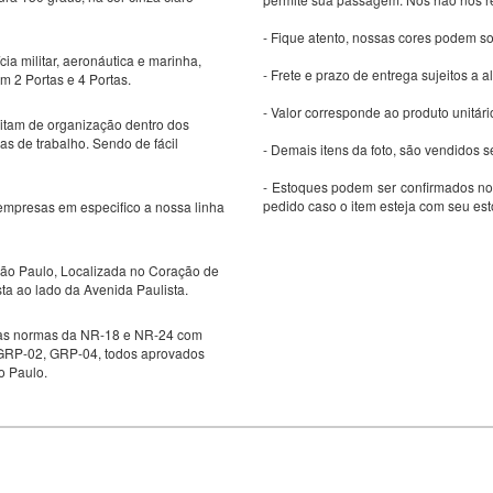
- Fique atento, nossas cores podem s
ia militar, aeronáutica e marinha,
- Frete e prazo de entrega sujeitos a a
 2 Portas e 4 Portas.
- Valor corresponde ao produto unitári
sitam de organização dentro dos
as de trabalho. Sendo de fácil
- Demais itens da foto, são vendidos
- Estoques podem ser confirmados no
pedido caso o item esteja com seu es
empresas em especifico a nossa linha
São Paulo, Localizada no Coração de
a ao lado da Avenida Paulista.
m as normas da NR-18 e NR-24 com
ra GRP-02, GRP-04, todos aprovados
o Paulo.