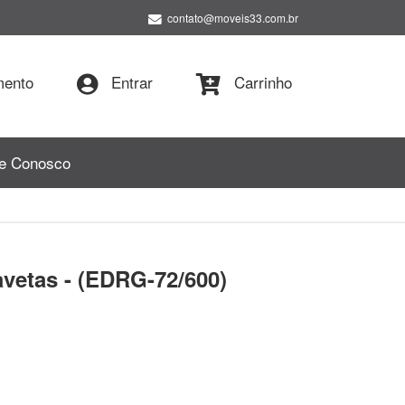
contato@moveis33.com.br
ento
Entrar
Carrinho
le Conosco
vetas - (EDRG-72/600)