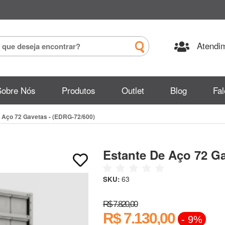
Atendim
Sobre Nós
Produtos
Outlet
Blog
Fa
 Aço 72 Gavetas - (EDRG-72/600)
Estante De Aço 72 Ga
63
SKU:
R$ 7.820,00
R$ 7.130,00
- 9%