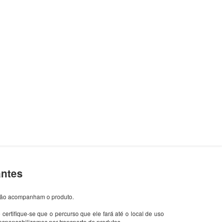
antes
 não acompanham o produto.
 certifique-se que o percurso que ele fará até o local de uso
sponsabilizamos por transporte de produtos.