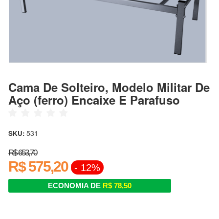
Cama De Solteiro, Modelo Militar De
Aço (ferro) Encaixe E Parafuso
531
SKU:
R$ 653,70
R$ 575,20
- 12%
ECONOMIA DE
R$ 78,50