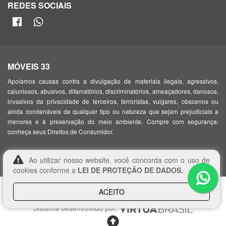
REDES SOCIAIS
MÓVEIS 33
Apoiamos causas contra a divulgação de materiais ilegais, agressivos,
caluniosos, abusivos, difamatórios, discriminatórios, ameaçadores, danosos,
invasivos da privacidade de terceiros, terroristas, vulgares, obscenos ou
ainda condenáveis de qualquer tipo ou natureza que sejam prejudiciais a
menores e à preservação do meio ambiente. Compre com segurança:
conheça seus Direitos de Consumidor.
, com sede em Alameda Santos, 1165 – Jardim Paulista, São
Móveis 33
Ao utilizar nosso website, você concorda com o uso de
Paulo – SP, 01419-000, inscrita no CNPJ/MF sob o nº 45.406.712/0001-43
cookies conforme a
LEI DE PROTEÇÃO DE DADOS.
© Copyright 2026. Móveis 33. Todos os direitos reservados.
ACEITO
Sistema desenvolvido por: