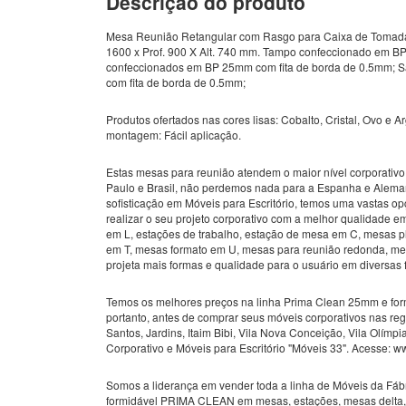
Descrição do produto
Mesa Reunião Retangular com Rasgo para Caixa de Tomada
1600 x Prof. 900 X Alt. 740 mm. Tampo confeccionado em BP
confeccionados em BP 25mm com fita de borda de 0.5mm; 
com fita de borda de 0.5mm;
Produtos ofertados nas cores lisas: Cobalto, Cristal, Ovo e Ar
montagem: Fácil aplicação.
Estas mesas para reunião atendem o maior nível corporativo
Paulo e Brasil, não perdemos nada para a Espanha e Alema
sofisticação em Móveis para Escritório, temos uma vastas o
realizar o seu projeto corporativo com a melhor qualidade 
em L, estações de trabalho, estação de mesa em C, mesas p
em T, mesas formato em U, mesas para reunião redonda, mesa
projeta mais formas e qualidade para o usuário em diversas 
Temos os melhores preços na linha Prima Clean 25mm e for
portanto, antes de comprar seus móveis corporativos nas re
Santos, Jardins, Itaim Bibi, Vila Nova Conceição, Vila Olímp
Corporativo e Móveis para Escritório "Móveis 33". Acesse: 
Somos a liderança em vender toda a linha de Móveis da Fábr
formidável PRIMA CLEAN em mesas, estações, mesas delta, 