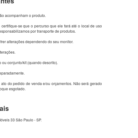
antes
 não acompanham o produto.
 certifique-se que o percurso que ele fará até o local de uso
sponsabilizamos por transporte de produtos.
ofrer alterações dependendo do seu monitor.
lterações.
o ou conjunto/kit (quando descrito).
 separadamente.
 ato do pedido de venda e/ou orçamentos. Não será gerado
toque esgotado.
ais
Móveis 33 São Paulo - SP.