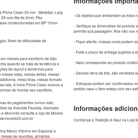
Informações import
 Prima Clean 25 mm . Medidas: Larg.
- Os objetos que ambientam as fotos
 25 com fita de 2mm; Pés
Saias confeccionadas em BP 15mm
- Verifique as dimensões do produto e
permite sua passagem. Nós não nos re
gila. Nível de dificuldade de
- Fique atento, nossas cores podem s
- Frete e prazo de entrega sujeitos a a
 em móveis para escritório de São
- Valor corresponde ao produto unitári
nha quando se trata de tendência e
pções de layout e tamanhos para
- Demais itens da foto, são vendidos
em mesas retas, mesas deltas, mesas
lataforma, mesa ilhas, mesas formato
- Estoques podem ser confirmados no
 reta. A linha Prima Clean evoluiu e
pedido caso o item esteja com seu es
formas de montar seu escritório.
mas de pagamentos nunca visto,
Informações adicion
giões da Avenida Paulista, Alameda
ia e Morumbi consulte a loja de Móveis
www.moveis33.com.br
Confiança e Tradição é Aqui na Loja 
ica Marzo Vitorino em Especial a
mesas de reuniões, armários,