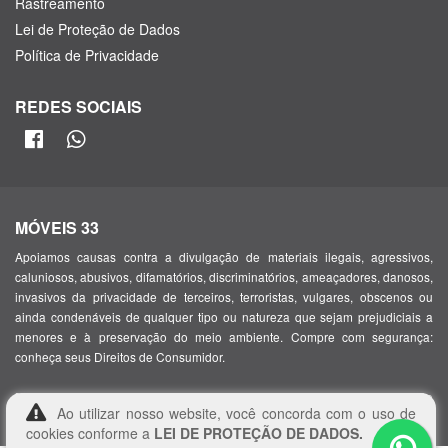
Rastreamento
Lei de Proteção de Dados
Política de Privacidade
REDES SOCIAIS
MÓVEIS 33
Apoiamos causas contra a divulgação de materiais ilegais, agressivos,
caluniosos, abusivos, difamatórios, discriminatórios, ameaçadores, danosos,
invasivos da privacidade de terceiros, terroristas, vulgares, obscenos ou
ainda condenáveis de qualquer tipo ou natureza que sejam prejudiciais a
menores e à preservação do meio ambiente. Compre com segurança:
conheça seus Direitos de Consumidor.
, com sede em Alameda Santos, 1165 – Jardim Paulista, São
Móveis 33
Ao utilizar nosso website, você concorda com o uso de
Paulo – SP, 01419-000, inscrita no CNPJ/MF sob o nº 45.406.712/0001-43
cookies conforme a
LEI DE PROTEÇÃO DE DADOS.