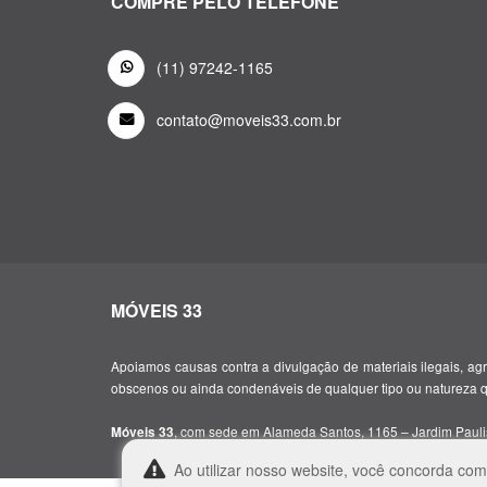
COMPRE PELO TELEFONE
(11) 97242-1165
contato@moveis33.com.br
MÓVEIS 33
Apoiamos causas contra a divulgação de materiais ilegais, agre
obscenos ou ainda condenáveis de qualquer tipo ou natureza 
, com sede em Alameda Santos, 1165 – Jardim Paulis
Móveis 33
Ao utilizar nosso website, você concorda co