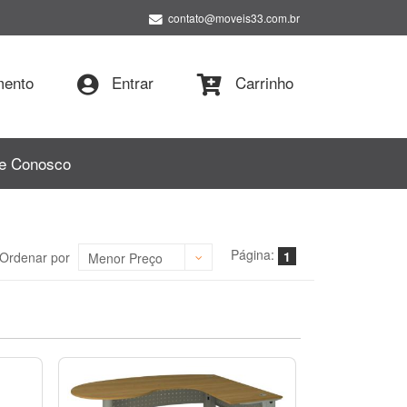
contato@moveis33.com.br
ento
Entrar
Carrinho
le Conosco
Página:
1
Ordenar por
Menor Preço