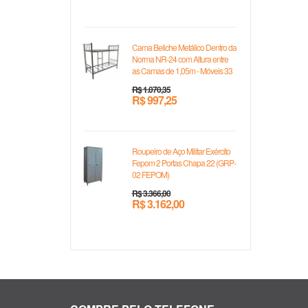
Cama Beliche Metálico Dentro da
Norma NR-24 com Altura entre
as Camas de 1,05m - Móveis 33
R$ 1.070,35
R$ 997,25
Roupeiro de Aço Militar Exército
Fepom 2 Portas Chapa 22 (GRP-
02 FEPOM)
R$ 3.366,00
R$ 3.162,00