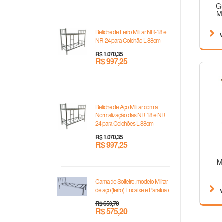
G
M
Beliche de Ferro Militar NR-18 e
NR-24 para Colchão L-88cm
R$ 1.070,35
R$ 997,25
Beliche de Aço Militar com a
Normalização das NR 18 e NR
24 para Colchões L-88cm
R$ 1.070,35
R$ 997,25
M
Cama de Solteiro, modelo Militar
de aço (ferro) Encaixe e Parafuso
R$ 653,70
R$ 575,20