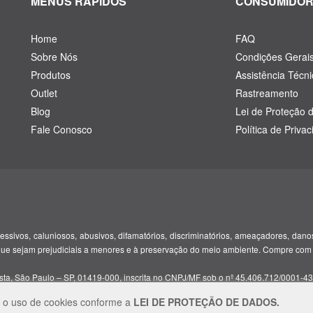
MENUS RÁPIDOS
CONSUMIDO
Home
FAQ
Sobre Nós
Condições Gerai
Produtos
Assistência Técni
Outlet
Rastreamento
Blog
Lei de Proteção 
Fale Conosco
Política de Priva
ssivos, caluniosos, abusivos, difamatórios, discriminatórios, ameaçadores, danosos
que sejam prejudiciais a menores e à preservação do meio ambiente. Compre com
ta, São Paulo – SP, 01419-000, inscrita no CNPJ/MF sob o nº 45.406.712/0001-43
m o uso de cookies conforme a
LEI DE PROTEÇÃO DE DADOS.