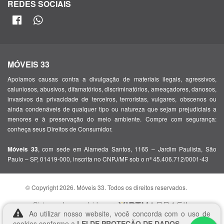
REDES SOCIAIS
MÓVEIS 33
Apoiamos causas contra a divulgação de materiais ilegais, agressivos,
caluniosos, abusivos, difamatórios, discriminatórios, ameaçadores, danosos,
invasivos da privacidade de terceiros, terroristas, vulgares, obscenos ou
ainda condenáveis de qualquer tipo ou natureza que sejam prejudiciais a
menores e à preservação do meio ambiente. Compre com segurança:
conheça seus Direitos de Consumidor.
, com sede em Alameda Santos, 1165 – Jardim Paulista, São
Móveis 33
Paulo – SP, 01419-000, inscrita no CNPJ/MF sob o nº 45.406.712/0001-43
© Copyright 2026. Móveis 33. Todos os direitos reservados.
Sistema desenvolvido por:
Ao utilizar nosso website, você concorda com o uso de
cookies conforme a
LEI DE PROTEÇÃO DE DADOS.